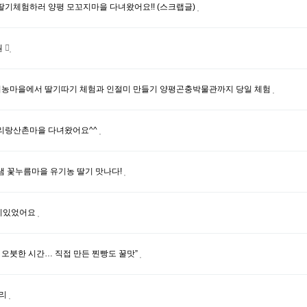
딸기체험하러 양평 모꼬지마을 다녀왔어요!! (스크랩글)
원
유기농마을에서 딸기따기 체험과 인절미 만들기 양평곤충박물관까지 당일 체험
리랑산촌마을 다녀왔어요^^
샘 꽃누름마을 유기농 딸기 맛나다!
미있었어요
 오붓한 시간… 직접 만든 찐빵도 꿀맛”
드리