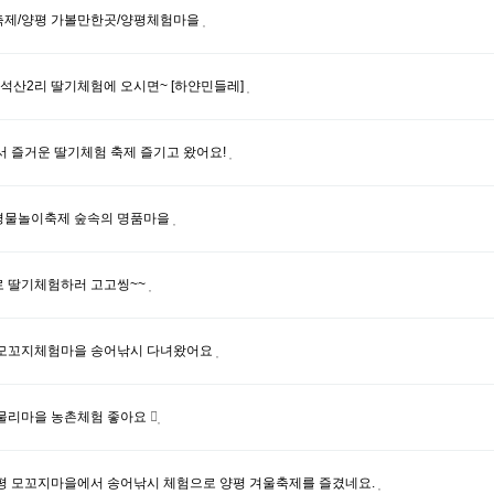
축제/양평 가볼만한곳/양평체험마을
 석산2리 딸기체험에 오시면~ [하얀민들레]
서 즐거운 딸기체험 축제 즐기고 왔어요!
평물놀이축제 숲속의 명품마을
 딸기체험하러 고고씽~~
 모꼬지체험마을 송어낚시 다녀왔어요
물리마을 농촌체험 좋아요
평 모꼬지마을에서 송어낚시 체험으로 양평 겨울축제를 즐겼네요.