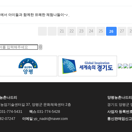
서 아이들과 함께한 유쾌한 체험나들이~♪
맨끝
21
22
23
24
25
27
2
26
평농촌나드리
양평농촌나드리
농업기술센터길 37, 양평군 문화체육센터 2층
경기도 양평군 
 031-774-5431
팩스
031-774-5428
사업자 등록번
82-07247
이메일
yp_nadri@naver.com
통신판매업신고