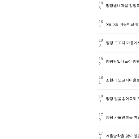
18
양평별내마을 김장
5
18
5월 5일 어린이날에
4
18
양평 모꼬지 마을에
3
18
양평당일나들이 양
2
18
조현리 모꼬지마을로
1
18
양평 얼음송어축제
0
17
양평 가볼만한곳 여
9
17
겨울방학을 맞아 양
8