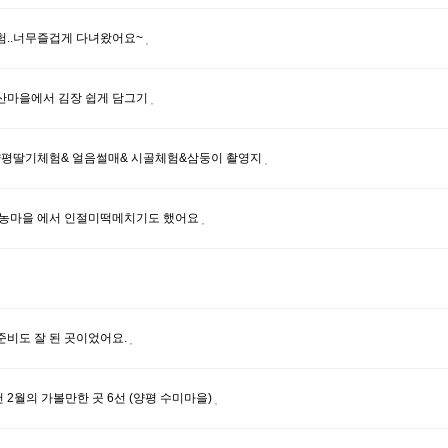
험..너무즐겁게 다녀왔어요~
산마을에서 김장 쉽게 담그기
 양평딸기체험& 얼음썰매& 시골체험&삼둥이 촬영지
기농마을 에서 인절미떡메치기도 했어요
준비도 잘 된 곳이었어요.
2월의 가볼만한 곳 6선 (양평 수미마을)