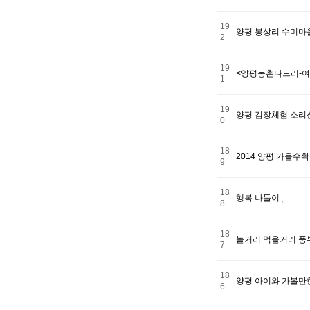
19
양평 봉상리 수미마을
2
19
<양평농촌나드리-여
1
19
양평 김장체험 소
0
18
2014 양평 가을
9
18
행복 나들이
8
18
놀거리 먹을거리 풍
7
18
양평 아이와 가볼만
6