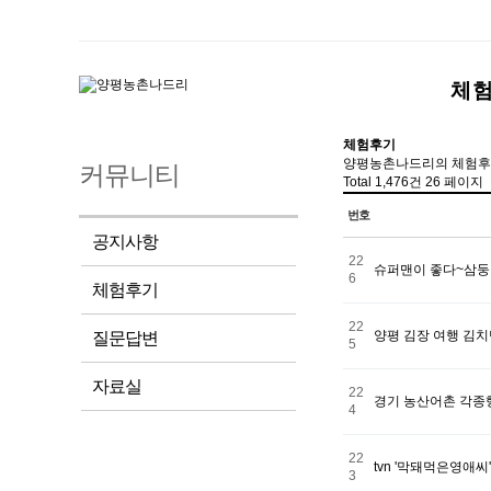
체
체험후기
양평농촌나드리의 체험후
커뮤니티
Total 1,476건
26 페이지
번호
공지사항
22
슈퍼맨이 좋다~삼둥
6
체험후기
22
양평 김장 여행 김
질문답변
5
자료실
22
경기 농산어촌 각종행
4
22
tvn '막돼먹은영애
3