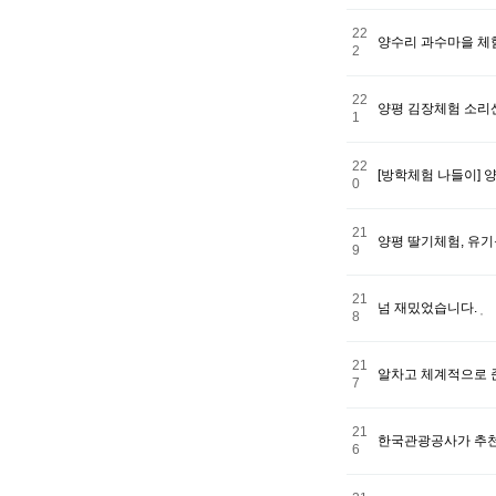
22
양수리 과수마을 체
2
22
양평 김장체험 소리
1
22
[방학체험 나들이]
0
21
양평 딸기체험, 유
9
21
넘 재밌었습니다.
8
21
알차고 체계적으로 
7
21
한국관광공사가 추천 
6