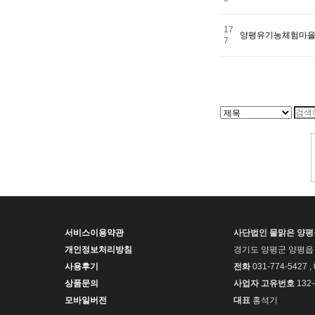
17
양평유기농체험마을에
7
처음
이전
서비스이용약관
사단법인 물맑은 양
개인정보처리방침
경기도 양평군 양평읍 
사용후기
전화
031-774-5427 ,
상품문의
사업자 고유번호
132-
모바일버전
대표
홍석기