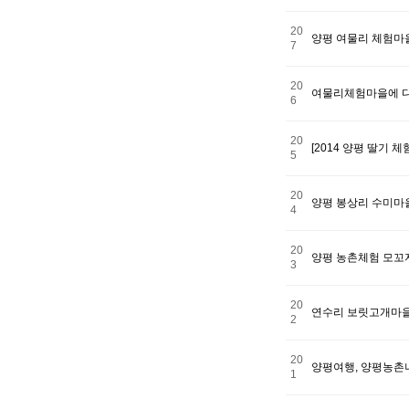
20
양평 여물리 체험마을
7
20
여물리체험마을에 다
6
20
[2014 양평 딸기 
5
20
양평 봉상리 수미마
4
20
양평 농촌체험 모꼬지
3
20
연수리 보릿고개마을.
2
20
양평여행, 양평농촌
1