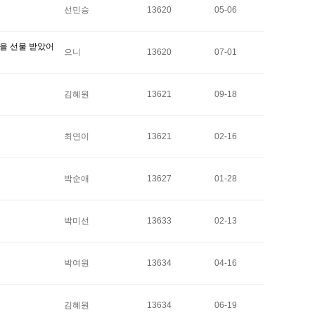
선민승
13620
05-06
을 선물 받았어
으니
13620
07-01
김혜원
13621
09-18
최연이
13621
02-16
박순애
13627
01-28
박미선
13633
02-13
박여원
13634
04-16
김혜원
13634
06-19