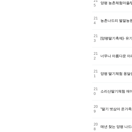
21
양평 농촌체험마을/
5
21
농촌나드리 벌말농
4
21
[양평딸기축제]- 
3
21
너무나 아름다운 아
2
21
양평 딸기체험 옹달
1
21
소리산딸기체험 재
0
20
“딸기 벗삼아 온가족
9
20
매년 찾는 양평 나
8