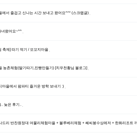
에서 즐겁고 신나는 시간 보내고 왔어요^^* (스크랩글)
녀왔어요~^^
체험 축제] 따기 먹기 / 모꼬지마을
을 농촌체험(딸기따기,진빵만들기) [치우천황님 블로그]
마을에서 팜파티 즐거운 방학 보내기 :)
. 늦은 후기..
나드리 반찬원정대 여물리체험마을 + 블루베리체험 + 쎄씨봉수상레저 + 한화리조트 