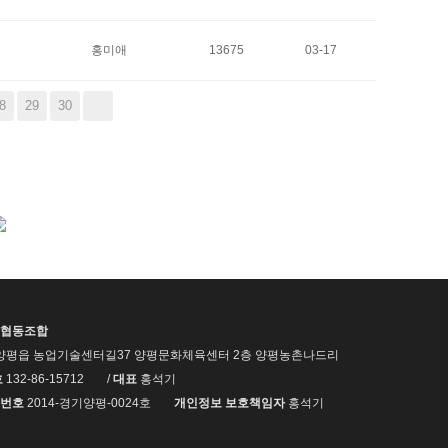
홍미애
13675
03-17
8
29
30
협동조합
양평읍 농업기술센터길37 양평문화체육센터 2층 양평농촌나드리
호
132-86-15712
/
대표
홍석기
번호
2014-경기양평-0024호
개인정보 보호책임자
홍석기