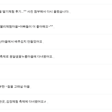
 딸기체험 후기...^^ 사진 첨부해서 다시 올렸습니다.
물리체험마을>아빠들이 더 좋아해요~^^
리산마을에서 배추김치 만들었어요
수확축제로 옹달샘꽃누름마을에 다녀왔어요.
부한 ~질울 고래실 마을
한곳, 김장체험 축제에 다녀왔어요♬