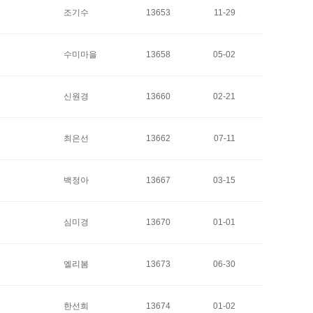
조기수
13653
11-29
수미마을
13658
05-02
신원경
13660
02-21
최은선
13662
07-11
백정아
13667
03-15
심미경
13670
01-01
엘리봄
13673
06-30
한선희
13674
01-02