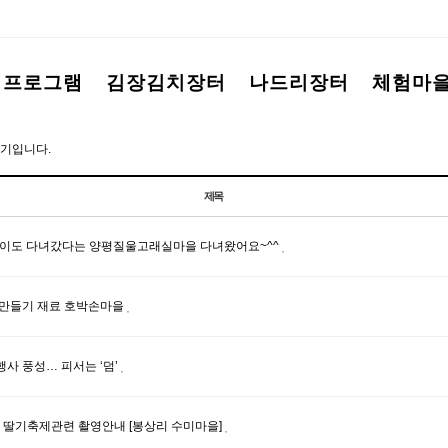
험프로그램
김장김치장터
나드리장터
체험마
기입니다.
제목
이도 다녀갔다는 양평질울고래실마을 다녀왔어요~^^
치만들기 재료 호박손마을
사 풍성… 피서는 ‘덤’
씨' 딸기축제관련 촬영안내 [봉상리 수미마을]