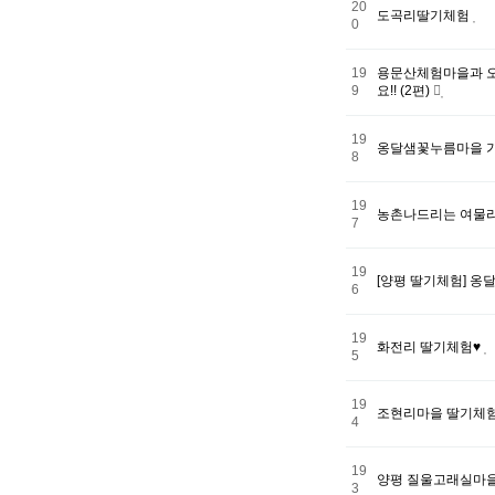
20
도곡리딸기체험
0
19
용문산체험마을과 오
9
요!! (2편)
19
옹달샘꽃누름마을 가
8
19
농촌나드리는 여물리
7
19
[양평 딸기체험] 
6
19
화전리 딸기체험♥
5
19
조현리마을 딸기체험
4
19
양평 질울고래실마
3