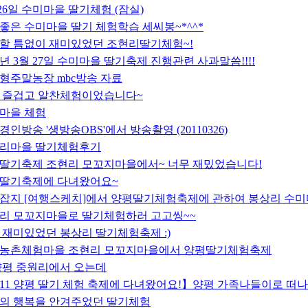
 26일 수미마을 딸기체험 (잠실)
좋은 수미마을 딸기 체험학습 세씨봉~*^^*
할 틈없이 재미있었던 조현리딸기체험~!
11년 3월 27일 수미마을 딸기축제 진행관련 사과말씀!!!!
형주말농장 mbc방송 자료
 즐겁고 알찬체험이었습니다~
마을 체험
경인방송 '생방송OBS'에서 방송촬영 (20110326)
리마을 딸기체험후기
딸기축제 조현리 모꼬지마을에서~ 너무 재밌었습니다!
딸기축제에 다녀왔어요~
잡지 [여행스케치]에서 양평딸기체험축제에 관하여 봉상리 수미
리 모꼬지마을로 딸기체험하러 고고씽~~
 재미있었던 봉상리 딸기체험축제 :)
농촌체험마을 조현리 모꼬지마을에서 양평딸기체험축제
양평 중원리에서 오는데
011 양평 딸기 체험 축제에 다녀왔어요!】양평 가족나들이로 떠
의 행복을 안겨주었던 딸기체험