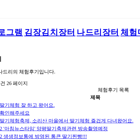
로그램
김장김치장터
나드리장터
체험
기
나드리의 체험후기입니다.
76건
26 페이지
체험후기 목록
제목
딸기체험 잘 하고 왔어요.
확인해주세요
딸기체험축제, 소리산 마을에서 딸기체험 즐겁게 다녀왔어요.
S2 '아침뉴스타임' 양평딸기축제관련 방송촬영예정
S2 생생정보통에 방영된 통큰 딸기찐빵!!!