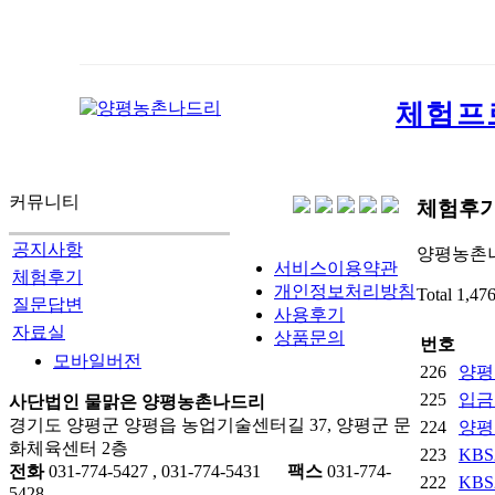
체험프
커뮤니티
체험후
공지사항
양평농촌
서비스이용약관
체험후기
개인정보처리방침
Total 1,4
질문답변
사용후기
자료실
상품문의
번호
모바일버전
226
양평
225
입금
사단법인 물맑은 양평농촌나드리
경기도 양평군 양평읍 농업기술센터길 37, 양평군 문
224
양평
화체육센터 2층
223
KB
전화
031-774-5427 , 031-774-5431
팩스
031-774-
222
KB
5428