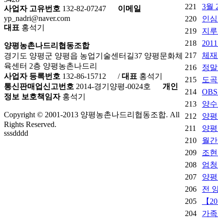
221
3월
사업자 고유번호
132-82-07247
이메일
yp_nadri@naver.com
220
인심
대표
홍석기
219
지루
218
20
양평농촌나드리협동조합
217
체재
경기도 양평군 양평읍 농업기술센터길37 양평문화체
육센터 2층 양평농촌나드리
216
정말
사업자 등록번호
132-86-15712
/
대표
홍석기
215
도곡
통신판매업신고번호
2014-경기양평-0024호
개인
214
OBS
정보 보호책임자
홍석기
213
양수
Copyright © 2001-2013 양평농촌나드리협동조합. All
212
양평
Rights Reserved.
211
양평
sssdddd
210
월간
209
조현
208
엄청
207
양평
206
전 
205
【2
204
가족