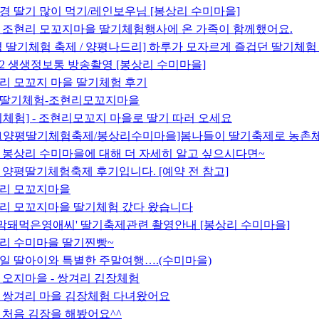
경 딸기 많이 먹기/레인보우님 [봉상리 수미마을]
 조현리 모꼬지마을 딸기체험행사에 온 가족이 함께했어요.
평 딸기체험 축제 / 양평나드리] 하루가 모자르게 즐겁던 딸기체험
S2 생생정보통 방송촬영 [봉상리 수미마을]
리 모꼬지 마을 딸기체험 후기
딸기체험-조현리모꼬지마을
기체험] - 조현리모꼬지 마을로 딸기 따러 오세요
011양평딸기체험축제/봉상리수미마을]봄나들이 딸기축제로 농촌
 봉상리 수미마을에 대해 더 자세히 알고 싶으시다면~
11 양평딸기체험축제 후기입니다. [예약 전 참고]
리 모꼬지마을
리 모꼬지마을 딸기체험 갔다 왔습니다
n '막돼먹은영애씨' 딸기축제관련 촬영안내 [봉상리 수미마을]
리 수미마을 딸기찐빵~
일 딸아이와 특별한 주말여행….(수미마을)
 오지마을 - 쌍겨리 김장체험
 쌍겨리 마을 김장체험 다녀왔어요
 처음 김장을 해봤어요^^