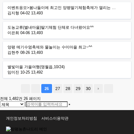
이벤트응모>봄나들이에 최고인 양평딸기체험축제가 열리는 …
김지형
04-02
13,493
도농교류(별내마을)딸기체험 단체로 다녀왔어요^^
이은희
04-06
13,493
양평 메기수염축제와 물놀이는 수미마을 최고~^^
김현주
08-26
13,493
별빛마을 가을여행(명월읍,10/24)
임미진
10-25
13,492
27
28
29
30
26
전체 1,482건
26 페이지
개인정보처리방침
서비스이용약관