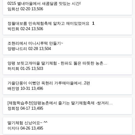
0215 별내마을에서 새콤달콤 맛있는 시간!
임희선
02-20
13,506
정월대보름 민속체험축제 알차고 재미있었어요
1
박진희
02-24
13,506
조현리에서 미니시루떡 만들기~
양평나드리
02-28
13,504
양평 보릿고개마을 딸기체험 - 한파도 뚫은 따뜻한 농촌…
하지희
01-25
13,503
가을단풍이 이뻤던 옥현리 가루매마을에서..2편
배진영
10-31
13,496
[체험학습추천]양평농촌에서 즐기는 딸기체험축제 -쌍겨리…
정희정
04-17
13,495
딸기체험 신났어요~ ^^
이지다
04-26
13,495