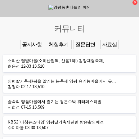
0
커뮤니티
공지사항
체험후기
질문답변
자료실
소리산 달밭마을(소리산권역, 산음1리l) 김장체험축제,…
최은선
12-03
13,510
양평딸기축제/봄을 알리는 봄축제 양평 유기농마을에서 유…
김정아
02-17
13,510
숲속의 명품마을에서 즐기는 청운수박 워터페스티벌
서희정
07-15
13,509
KBS2 '아침뉴스타임' 양평딸기축제관련 방송촬영예정
수미마을
03-30
13,507