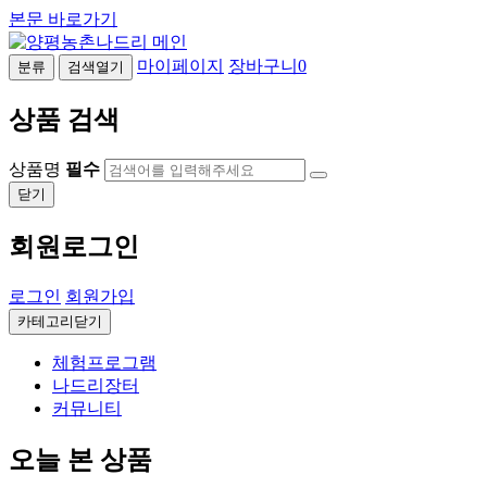
본문 바로가기
마이페이지
장바구니
0
분류
검색열기
상품 검색
상품명
필수
닫기
회원로그인
로그인
회원가입
카테고리닫기
체험프로그램
나드리장터
커뮤니티
오늘 본 상품