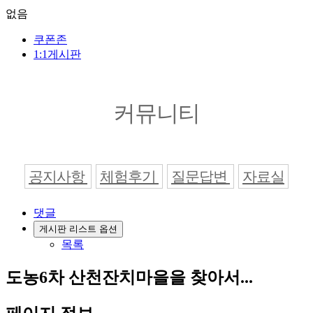
없음
쿠폰존
1:1게시판
커뮤니티
공지사항
체험후기
질문답변
자료실
댓글
게시판 리스트 옵션
목록
도농6차 산천잔치마을을 찾아서...