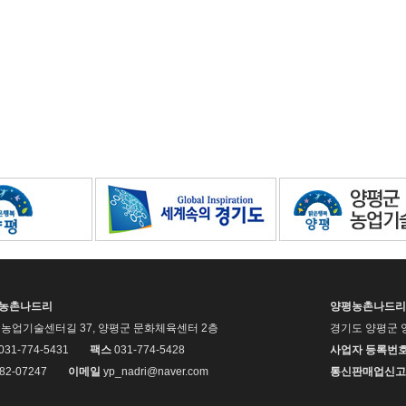
평농촌나드리
양평농촌나드리
농업기술센터길 37, 양평군 문화체육센터 2층
경기도 양평군 
 031-774-5431
팩스
031-774-5428
사업자 등록번
82-07247
이메일
yp_nadri@naver.com
통신판매업신고