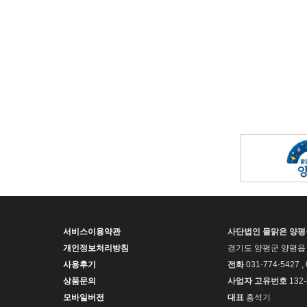
서비스이용약관
사단법인 물맑은 양
개인정보처리방침
경기도 양평군 양평읍 
사용후기
전화
031-774-5427 ,
상품문의
사업자 고유번호
132-
모바일버전
대표
홍석기