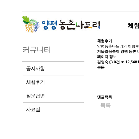
체
체험후기
양평농촌나드리의 체험후
커뮤니티
겨울얼음축제 양평 농촌 나
페이지 정보
김영숙
0건
12,548
본문
공지사항
체험후기
질문답변
댓글목록
목록
자료실