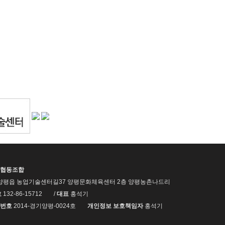
협동조합
양평읍 농업기술센터길37 양평문화체육센터 2층 양평농촌나드리
호
132-86-15712
/
대표
홍석기
번호
2014-경기양평-0024호
개인정보 보호책임자
홍석기