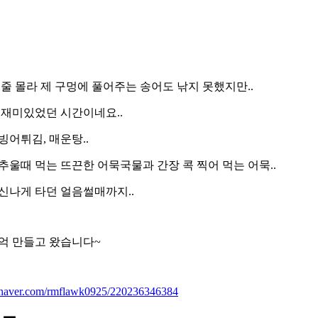
 줄 몰라 제 구멍에 풀어주는 송어도 낚지 못했지만..
 재미있었던 시간이네요..
빙어튀김, 매운탕..
추울때 먹는 뜨끈한 어묵국물과 간장 콕 찍어 먹는 어묵..
신나게 타던 얼음썰매까지..
억 만들고 왔습니다~
g.naver.com/rmflawk0925/220236346384