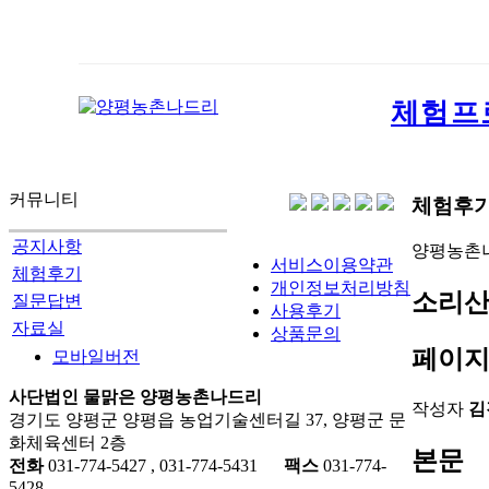
체험프
커뮤니티
체험후
공지사항
양평농촌
서비스이용약관
체험후기
개인정보처리방침
소리산
질문답변
사용후기
자료실
상품문의
페이지
모바일버전
사단법인 물맑은 양평농촌나드리
작성자
김
경기도 양평군 양평읍 농업기술센터길 37, 양평군 문
화체육센터 2층
본문
전화
031-774-5427 , 031-774-5431
팩스
031-774-
5428