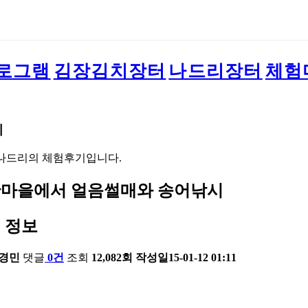
로그램
김장김치장터
나드리장터
체험
기
나드리의 체험후기입니다.
마을에서 얼음썰매와 송어낚시
 정보
경민
댓글
0건
조회
12,082회
작성일
15-01-12 01:11