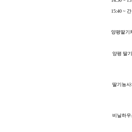
14:50 ~
15:40 ~
양평딸기체
양평 딸기
딸기농사와
비닐하우스