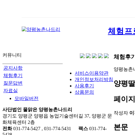
체험프
커뮤니티
체험후
공지사항
양평농촌
서비스이용약관
체험후기
개인정보처리방침
양평딸기
질문답변
사용후기
자료실
상품문의
페이지
모바일버전
사단법인 물맑은 양평농촌나드리
작성자
이
경기도 양평군 양평읍 농업기술센터길 37, 양평군 문
화체육센터 2층
본문
전화
031-774-5427 , 031-774-5431
팩스
031-774-
5428