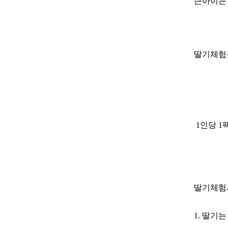
큰아이는 
딸기체험을
1인당 1
딸기체험
1. 딸기