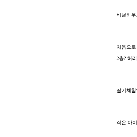
비닐하우스
처음으로 
2층? 허
딸기체험하
작은 아이