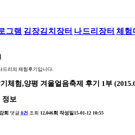
로그램
김장김치장터
나드리장터
체험
기
나드리의 체험후기입니다.
체험,양평 겨울얼음축제 후기 1부 (2015.01
 정보
강희
댓글
0건
조회
12,046회
작성일
15-01-12 10:55