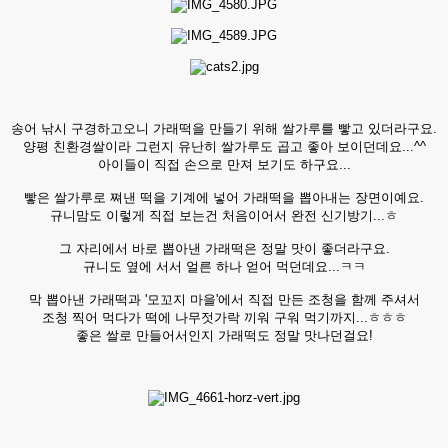
송어 낚시 구경하고오니 가래떡을 만들기 위해 쌀가루를 빻고 있더라구요.
양평 친환경쌀이라 그런지 유난히 쌀가루도 곱고 좋아 보이던데요...^^
아이들이 직접 손으로 만져 보기도 하구요...
빻은 쌀가루로 쪄낸 떡을 기계에 넣어 가래떡을 뽑아내는 장면이예요.
규니맘도 이렇게 직접 보는건 처음이어서 완전 신기방기...ㅎ
그 자리에서 바로 뽑아낸 가래떡은 정말 맛이 좋더라구요.
규니도 옆에 서서 얼른 하나 얻어 먹던데요...ㅋㅋ
막 뽑아낸 가래떡과 '모꼬지 마을'에서 직접 만든 조청을 함께 주셔서
조청 찍어 먹다가 떡에 나무젓가락 끼워 구워 먹기까지...ㅎㅎㅎ
좋은 쌀로 만들어서인지 가래떡도 정말 맛나던걸요!