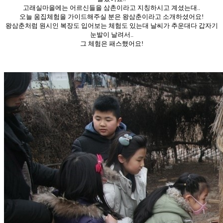
고래실마을에는 어르신들을 삼촌이라고 지칭하시고 계셨는대..
오늘 움집체험을 가이드해주실 분은 왕삼춘이라고 소개하셨어요!
왕삼춘처럼 원시인 복장도 입어보는 체험도 있는대 날씨가 추운대다 갑자기
눈발이 날려서..
그 체험은 패스했어요!