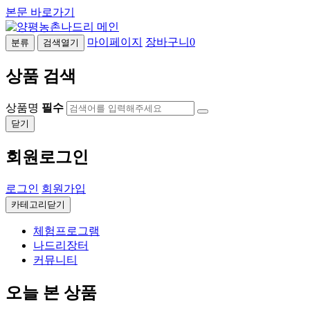
본문 바로가기
마이페이지
장바구니
0
분류
검색열기
상품 검색
상품명
필수
닫기
회원로그인
로그인
회원가입
카테고리닫기
체험프로그램
나드리장터
커뮤니티
오늘 본 상품