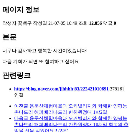
페이지 정보
작성자
꽃백구
작성일
21-07-05 16:49
조회
12,856
댓글
0
본문
너무나 감사하고 행복한 시간이었습니다!
다음 기회가 되면 또 참여하고 싶어요
관련링크
https://blog.naver.com/jjhhhhj83/222421010691
3781회
연결
이전글
용문산체험마을과 오커빌리지와 함께한 양평농
촌나드리 해피베리나드리 반찬원정대 1박2일
다음글
용문산체험마을과 오커빌리지와 함께한 양평농
촌나드리 해피베리나드리 반찬원정대 1박2일 최고의 추
억을 선물 받았어요!! (2편)