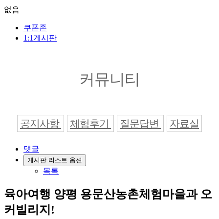
없음
쿠폰존
1:1게시판
커뮤니티
공지사항
체험후기
질문답변
자료실
댓글
게시판 리스트 옵션
목록
육아여행 양평 용문산농촌체험마을과 오
커빌리지!