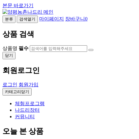
본문 바로가기
마이페이지
장바구니
0
분류
검색열기
상품 검색
상품명
필수
닫기
회원로그인
로그인
회원가입
카테고리닫기
체험프로그램
나드리장터
커뮤니티
오늘 본 상품