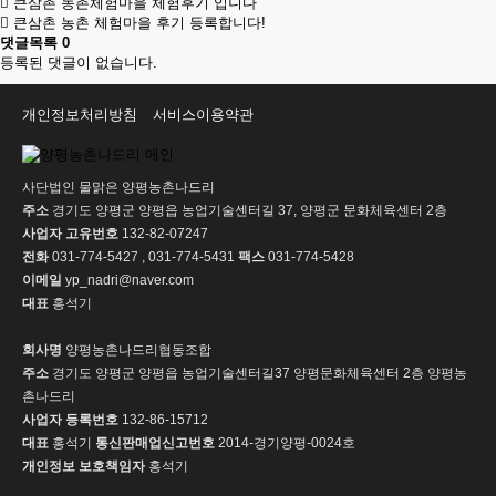
큰삼촌 농촌체험마을 체험후기 입니다
큰삼촌 농촌 체험마을 후기 등록합니다!
댓글목록
0
등록된 댓글이 없습니다.
개인정보처리방침
서비스이용약관
사단법인 물맑은 양평농촌나드리
주소
경기도 양평군 양평읍 농업기술센터길 37, 양평군 문화체육센터 2층
사업자 고유번호
132-82-07247
전화
031-774-5427 , 031-774-5431
팩스
031-774-5428
이메일
yp_nadri@naver.com
대표
홍석기
회사명
양평농촌나드리협동조합
주소
경기도 양평군 양평읍 농업기술센터길37 양평문화체육센터 2층 양평농
촌나드리
사업자 등록번호
132-86-15712
대표
홍석기
통신판매업신고번호
2014-경기양평-0024호
개인정보 보호책임자
홍석기