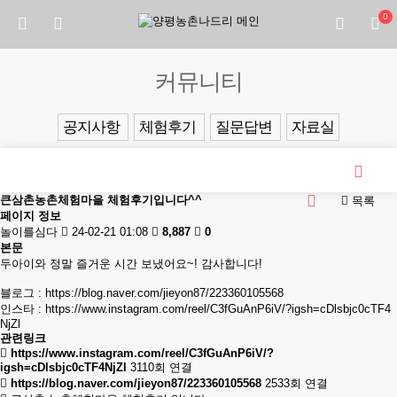
0
커뮤니티
공지사항
체험후기
질문답변
자료실
큰삼촌농촌체험마을 체험후기입니다^^
목록
페이지 정보
놀이를심다
24-02-21 01:08
8,887
0
본문
두아이와 정말 즐거운 시간 보냈어요~! 감사합니다!
블로그 :
https://blog.naver.com/jieyon87/223360105568
인스타 :
https://www.instagram.com/reel/C3fGuAnP6iV/?igsh=cDlsbjc0cTF4
NjZl
관련링크
https://www.instagram.com/reel/C3fGuAnP6iV/?
igsh=cDlsbjc0cTF4NjZl
3110회 연결
https://blog.naver.com/jieyon87/223360105568
2533회 연결