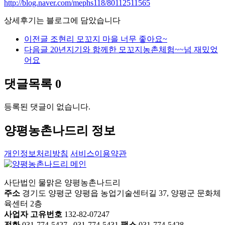
http://blog.naver.com/mephs118/80112511565
상세후기는 블로그에 담았습니다
이전글
조현리 모꼬지 마을 너무 좋아요~
다음글
20년지기와 함께한 모꼬지농촌체험~~넘 재밌었
어요
댓글목록
0
등록된 댓글이 없습니다.
양평농촌나드리 정보
개인정보처리방침
서비스이용약관
사단법인 물맑은 양평농촌나드리
주소
경기도 양평군 양평읍 농업기술센터길 37, 양평군 문화체
육센터 2층
사업자 고유번호
132-82-07247
전화
031-774-5427 , 031-774-5431
팩스
031-774-5428