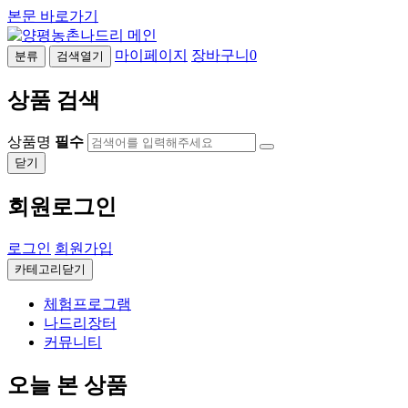
본문 바로가기
마이페이지
장바구니
0
분류
검색열기
상품 검색
상품명
필수
닫기
회원로그인
로그인
회원가입
카테고리닫기
체험프로그램
나드리장터
커뮤니티
오늘 본 상품