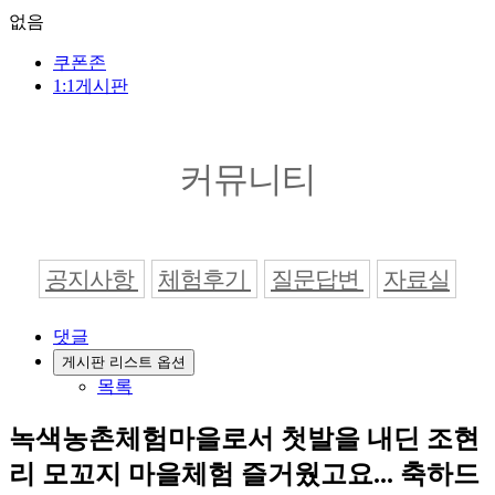
없음
쿠폰존
1:1게시판
커뮤니티
공지사항
체험후기
질문답변
자료실
댓글
게시판 리스트 옵션
목록
녹색농촌체험마을로서 첫발을 내딘 조현
리 모꼬지 마을체험 즐거웠고요... 축하드