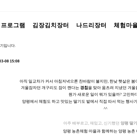
험프로그램
김장김치장터
나드리장터
체험마
기입니다.
03-08 15:08
아직 일교차가 커서 아침저녁으론 찬바람이 불지만, 한낮 햇살은 봄
겨울잠자던 개구리도 잠이 깬다는
경칩
을 맞아
움츠려 지냈던 겨울
뭔가 새로운 일이 뭐가 있을까? 고민하
양평에서 체험도 하고 맛있는 딸기도 밭에서 직접 따서 먹는 행사
^^
아주 배부르고, 재밌고, 신기했던
양평 딸기
양평 농촌체험 마을과 함께하는 양평 농촌