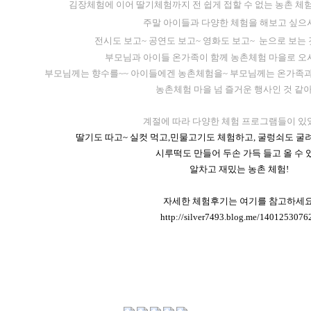
김장체험에 이어 딸기체험까지 전 쉽게 접할 수 없는 농촌 체
주말 아이들과 다양한 체험을 해보고 싶으
전시도 보고~ 공연도 보고~ 영화도 보고~ 눈으로 보는
부모님과 아이들 온가족이 함께 농촌체험 마을로 오
부모님께는 향수를~~ 아이들에겐 농촌체험을~ 부모님께는 온가족과 
농촌체험 마을 넘 즐거운 행사인 것 같아
계절에 따라 다양한 체험 프로그램들이 있
딸기도 따고~ 실컷 먹고,민물고기도 체험하고, 굴렁쇠도 굴려
시루떡도 만들어 두손 가득 들고 올 수 
알차고 재밌는 농촌 체험!
자세한 체험후기는 여기를 참고하세요
http://silver7493.blog.me/1401253076