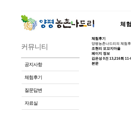
체
체험후기
양평농촌나드리의 체험후
커뮤니티
조현리 모꼬지마을
페이지 정보
김은성
0건
13,216회
11-
본문
공지사항
체험후기
질문답변
자료실