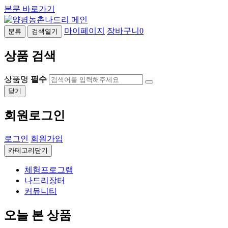
본문 바로가기
마이페이지
장바구니
0
분류
검색열기
상품 검색
상품명
필수
닫기
회원로그인
로그인
회원가입
카테고리닫기
체험프로그램
나드리장터
커뮤니티
오늘 본 상품