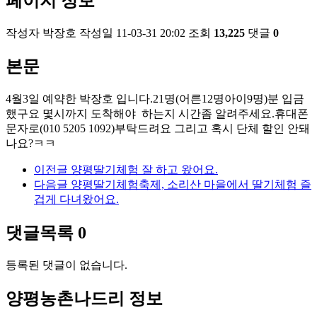
페이지 정보
작성자
박장호
작성일
11-03-31 20:02
조회
13,225
댓글
0
본문
4월3일 예약한 박장호 입니다.21명(어른12명아이9명)분 입금
했구요 몇시까지 도착해야 하는지 시간좀 알려주세요.휴대폰
문자로(010 5205 1092)부탁드려요 그리고 혹시 단체 할인 안돼
나요?ㅋㅋ
이전글
양평딸기체험 잘 하고 왔어요.
다음글
양평딸기체험축제, 소리산 마을에서 딸기체험 즐
겁게 다녀왔어요.
댓글목록
0
등록된 댓글이 없습니다.
양평농촌나드리 정보