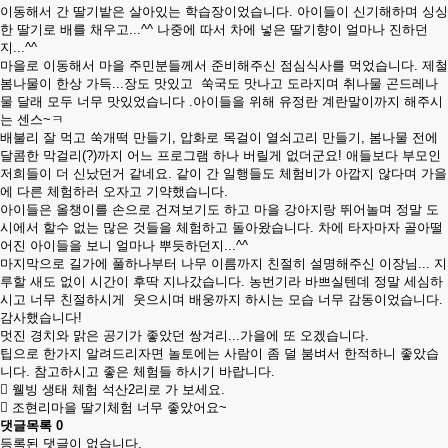
이동해서 간 딸기밭은 살아있는 학습장이었습니다. 아이들이 신기해하며 싱싱
한 딸기로 배를 채우고...^^ 나중에 따서 차에 넣은 딸기향이 얼마나 진하던
지...^^
마을로 이동해서 마을 주민분들께서 준비해주신 점심식사를 먹었습니다. 제철
봄나물이 한상 가득...장도 맛있고 쑥국도 맛나고 도라지며 취나물 곤드레나
물 달래 모두 너무 맛있었습니다 .아이들을 위해 유정란 계란말이까지 해주시
는 센스~ㅋ
배불리 잘 먹고 쑥개떡 만들기, 압화로 목걸이 열쇠고리 만들기, 봄나물 전에
달콤한 막걸리(?)까지 어느 프로그램 하나 버릴게 없더군요! 애들보다 부모인
저희들이 더 신났던거 같네요. 같이 간 일행들도 체험비가 아깝지 않다며 가을
에 다른 체험하러 오자고 기약했습니다.
아이들은 올챙이를 손으로 건져보기도 하고 마을 강아지랑 뛰어놀며 정말 도
시에서 할수 없는 많은 것들을 체험하고 돌아왔습니다. 차에 타자마자 골아떨
어진 아이들을 보니 얼마나 뿌듯하던지...^^
마지막으로 길가에 풀하나부터 나무 이름까지 친절히 설명해주신 이장님... 지
루할 새도 없이 시간이 후딱 지나갔습니다. 농번기라 바쁘실텐데 정말 세심하
시고 너무 친절하시게 웃으시며 배웅까지 하시는 모습 너무 감동이었습니다.
감사했습니다!
멋진 경치와 맑은 공기가 좋았던 쌍겨리...가을에 또 오겠습니다.
팁으로 한가지 알려드리자면 놀토에는 사람이 좀 덜 붐벼서 한적하니 좋았습
니다. 참고하시고 좋은 체험들 하시기 바랍니다.
웰빙 생태 체험 석산2리로 가 보세요.
조현리마을 딸기체험 너무 좋았어요~
댓글목록
0
등록된 댓글이 없습니다.