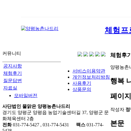
체험프
커뮤니티
체험후
공지사항
양평농촌
서비스이용약관
체험후기
개인정보처리방침
행복 
질문답변
사용후기
자료실
상품문의
페이지
모바일버전
사단법인 물맑은 양평농촌나드리
작성자
정
경기도 양평군 양평읍 농업기술센터길 37, 양평군 문
화체육센터 2층
본문
전화
031-774-5427 , 031-774-5431
팩스
031-774-
5428