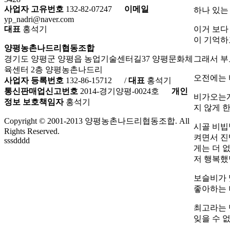
사업자 고유번호
132-82-07247
이메일
하나 있는
yp_nadri@naver.com
이거 보다
대표
홍석기
이 기억하
양평농촌나드리협동조합
그래서 부
경기도 양평군 양평읍 농업기술센터길37 양평문화체
육센터 2층 양평농촌나드리
오전에는 
사업자 등록번호
132-86-15712
/
대표
홍석기
통신판매업신고번호
2014-경기양평-0024호
개인
비가오는게
정보 보호책임자
홍석기
지 않게 
Copyright © 2001-2013 양평농촌나드리협동조합. All
시골 비빕
Rights Reserved.
켜면서 진
sssdddd
게는 더 
저 행복
보슬비가 
좋아하는 
최고라는 
잊을 수 