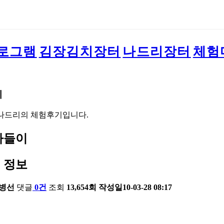
로그램
김장김치장터
나드리장터
체험
기
나드리의 체험후기입니다.
나들이
 정보
병선
댓글
0건
조회
13,654회
작성일
10-03-28 08:17