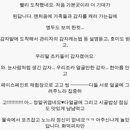
빨리 도착했네요. 처음 가본곳이라 더 기대가
된답니다. 맨처음에 가족들과 감자를 캐러 가는길에
앵두도 보여 한컷...
감자밭에 도착해서 관리자의 감자캐는법 등 설명듣고, 호미도 받
고,
우리딸 조카들이 감자캤어요.
와. 눈사람처럼 생긴 감자... 우리조카 얼굴만한 감자... 한아름 안
고
페이스페인트 체험장으로 고고 씽 ~~~~~~~다들 서로 얼굴에 그
려주느라 집중하
고!!!!!!!!!!! 아... 정말귀엽네요♥다얼굴에 그리고 시골밥상 점심
도 맛있게 냠냠먹고
물속에서 포즈잡고 노느라 정신이 없네요ㅋㅋ 아주신나게 놀았
답니다. 화덕피자만