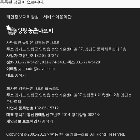
등록된 댓글이 없습니다.
개인정보처리방침
서비스이용약관
사단법인 물맑은 양평농촌나드리
주소
경기도 양평군 양평읍 농업기술센터길 37, 양평군 문화체육센터 2층
사업자 고유번호
132-82-07247
전화
031-774-5427 , 031-774-5431
팩스
031-774-5428
이메일
yp_nadri@naver.com
대표
홍석기
회사명
양평농촌나드리협동조합
주소
경기도 양평군 양평읍 농업기술센터길37 양평문화체육센터 2층 양평농
촌나드리
사업자 등록번호
132-86-15712
대표
홍석기
통신판매업신고번호
2014-경기양평-0024호
개인정보 보호책임자
홍석기
Copyright © 2001-2013 양평농촌나드리협동조합. All Rights Reserved.