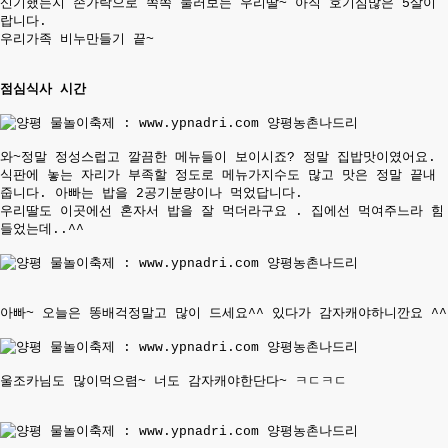
신기했는지 손가락으로 쏙쏙 눌러보는 우리딸~ 아직 호기심많은 5살이
랍니다.
우리가족 비누만들기 끝~
점심식사 시간
와~정말 정성스럽고 깔끔한 메뉴들이 보이시죠? 정말 집밥맛이였어요.
식판에 놓는
자리가 부족할 정도로 메뉴가지수도 많고 맛은 정말 끝내
줍니다. 아빠는 밥을 2공기분량이
나 먹었답니다.
우리딸도 이곳에선 혼자서 밥을 잘 먹더라구요 . 집에선 먹여주느라 힘
들었는데..^^
아빠~ 오늘은 똥배걱정말고 많이 드세요^^ 있다가 감자캐야하니깐요 ^^
울조카님도 많이먹으렴~ 너도 감자캐야한단다~ ㅋㄷㅋㄷ