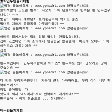
호박만두만들기체험​
호박색깔의
노오란 반죽이 나오자 아하~단호박으로 반죽을 한 만두였구
나싶다 ㅋㅋ
빛깔이 어찌나 예쁘던지~보기좋은떡이 먹기도 좋죠..
밀대로 예쁘게 동글동글 만두피만들기 ^^
아빠도 집에서와는 달리 정말 열심히 만들었답니다.
집에 있었다면 아마 소파에서 뒹굴뒹굴 했을텐데. 이곳에 오더니 어머~
이런모습 처음이에요 ^^
집중.
만두속입니다. 만두피색깔하고 딱이죠? 만두속도 많이 넣으라고 많이
주셨어요.^^
다 만든 우리가족만두!! 가운데 큰건 아빠꺼래요. 우리 아이 너무 행
복해보이죠?
정말 좋아했답니다.
맛있게 쪄서 먹자먹자~계속 반복해서 얘기하네요^^
만두들아 ~ 이제 찜솥으로 ... 잠시안녕~
비누만들기체험