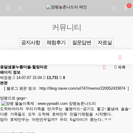
0
커뮤니티
공지사항
체험후기
질문답변
자료실
옹달샘꽃누름마을-힐링타운
목록
페이지 정보
박정원
14-07-07 15:04
13,731
0
본문
[ 블로그 원문 링크 :
http://blog.naver.com/url747/memo/220052433874
]
양평으로 gogo~
도착하자마자 우리가족을 반겨주는 플랭카드~공기도 좋고~풀냄새 솔솔~
다른 가족들도 모두 도착해 호박만두 만들기체험을 시작했다.
엄마
호박만두는 어떤만두일까? 우리 5살아이가 묻는다.ㅋㅋ