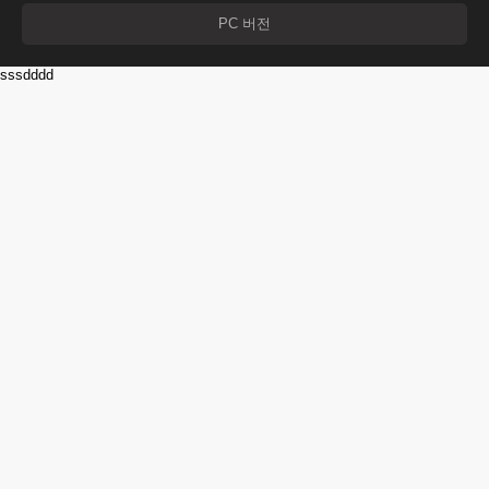
PC 버전
sssdddd