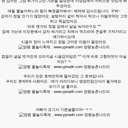
캔 감자는 그냥 싸가지고만 가는줄 알았는데 사장님께서 서비스로 맛있게 쪄
주셨어요.
애들 물놀이하느라 힘이 빠졌을까봐서~ 배려에 감사드립니다. 꾸벅~
감자가 정말 인기가 많았어요. 설탕까지 같이 찍어서 먹으니 어릴적먹던 그맛
하고 똑같았어요.
바로 캔거라 정말 입에서 살살 녹더라구요 ^^
집에 가는데 이모분께서 감자 싸가라고 차에서 먹으라며 큰걸루 가져가라고
얘기하시는데
시골의 정이 느껴지고 정말 고마운 마음이 들었어요.
껍질이 살살 벗겨진게 오리지널 시골감자답죠 ^^ 이게 바로 고향의맛이 아닐
까요? ㅋ
우리가 만든 호박만두에 들어갔던 그 호박입니다.
우리도 호박4개 사왔어요 . 애가 어리다보니 영양만점간식이 될거에요.
보기가 넘 좋아요.
.
.
아빠가 요기서 기분낼줄이야~ㅋㅋ
​.