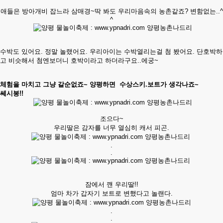
애들은 방아개비 잡느라 삼매경~딱 봐도 우리마음속의 농촌같죠? 변함없는..^
^
수박도 있어요. 정말 놀랬어요. 우리아이는 수박열리는걸 첨 봤어요.
단호박하
고 비슷해서
첨엔보더니
호박이라고 하더라구요..에궁~
체험을 마치고 그냥 갈순없죠~ 양평하면 수상스키.보트가 생각나죠~
쎄시봉!!
조으다~
우리딸은 감자를 너무 열심히 캐서 피곤.
.
.
잠에서 깬 우리딸!!
엄마 차가 갑자기 보트로 변했다고 놀랜다.
.
.