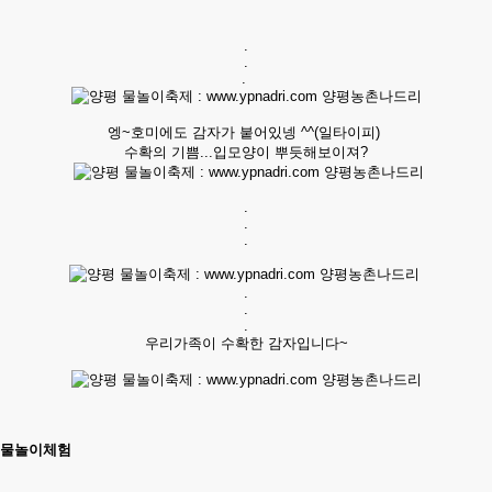
.
.
.
엥~호미에도 감자가 붙어있넹 ^^(일타이피)
수확의 기쁨...입모양이 뿌듯해보이져?
.
.
.
.
.
.
우리가족이 수확한 감자입니다~
물놀이체험