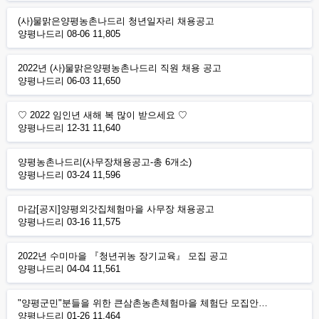
(사)물맑은양평농촌나드리 청년일자리 채용공고
양평나드리
08-06
11,805
2022년 (사)물맑은양평농촌나드리 직원 채용 공고
양평나드리
06-03
11,650
♡ 2022 임인년 새해 복 많이 받으세요 ♡
양평나드리
12-31
11,640
양평농촌나드리(사무장채용공고-총 6개소)
양평나드리
03-24
11,596
마감[공지]양평외갓집체험마을 사무장 채용공고
양평나드리
03-16
11,575
2022년 수미마을 『청년귀농 장기교육』 모집 공고
양평나드리
04-04
11,561
"양평군민"분들을 위한 큰삼촌농촌체험마을 체험단 모집안…
양평나드리
01-26
11,464