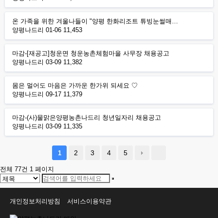
온 가족을 위한 겨울나들이 "양평 한화리조트 튜빙눈썰매…
양평나드리
01-06
11,453
마감-[재공고]청운면 청운농촌체험마을 사무장 채용공고
양평나드리
03-09
11,382
몸은 멀어도 마음은 가까운 한가위 되세요 ♡
양평나드리
09-17
11,379
마감-(사)물맑은양평농촌나드리 청년일자리 채용공고
양평나드리
03-09
11,335
2
3
4
5
1
전체 77건
1 페이지
개인정보처리방침
서비스이용약관