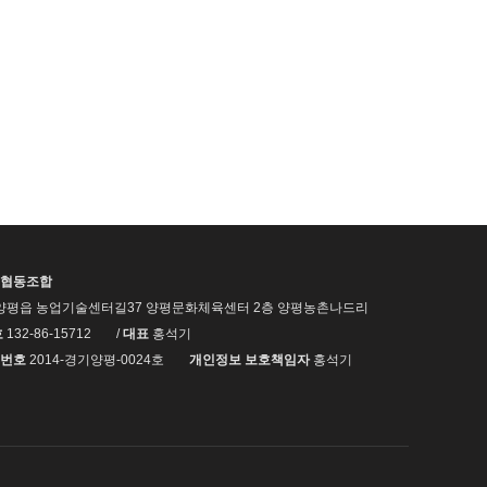
협동조합
양평읍 농업기술센터길37 양평문화체육센터 2층 양평농촌나드리
호
132-86-15712
/
대표
홍석기
번호
2014-경기양평-0024호
개인정보 보호책임자
홍석기