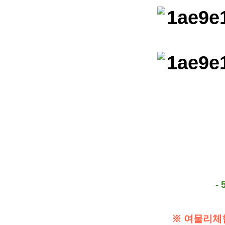
-
※ 여물리체