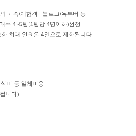
하의 가족/체험객 · 블로그/유튜버 등
매주 4~5팀(1팀당 4명이하)선정 
능한 최대 인원은 4인으로 제한됩니다.
 식비 등 일체비용
됩니다)