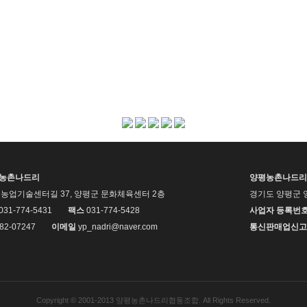
평농촌나드리
양평농촌나드리
농업기술센터길 37, 양평군 문화체육센터 2층
경기도 양평군 
 031-774-5431
팩스
031-774-5428
사업자 등록번
82-07247
이메일
yp_nadri@naver.com
통신판매업신고
Copyright © 2001-2013 양평농촌나드리협동조합. All Rights Reserved.