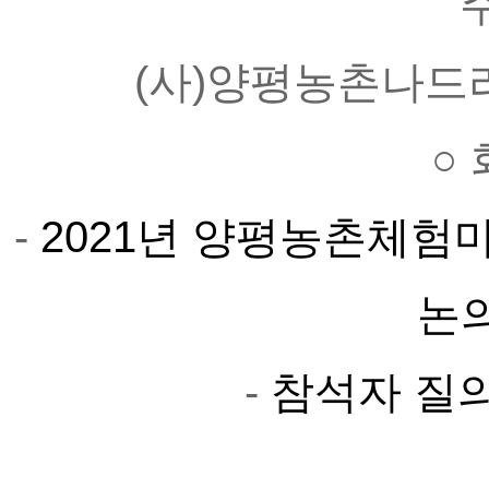
(사)양평농촌나드
○
- 
2021년 양평농촌체험
논의
-
 참석자 질