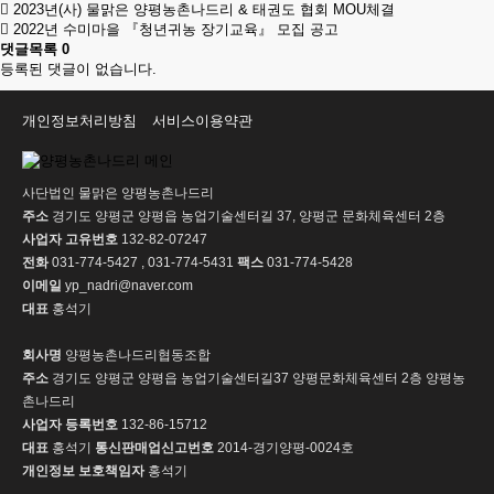
2023년(사) 물맑은 양평농촌나드리 & 태권도 협회 MOU체결
2022년 수미마을 『청년귀농 장기교육』 모집 공고
댓글목록
0
등록된 댓글이 없습니다.
개인정보처리방침
서비스이용약관
사단법인 물맑은 양평농촌나드리
주소
경기도 양평군 양평읍 농업기술센터길 37, 양평군 문화체육센터 2층
사업자 고유번호
132-82-07247
전화
031-774-5427 , 031-774-5431
팩스
031-774-5428
이메일
yp_nadri@naver.com
대표
홍석기
회사명
양평농촌나드리협동조합
주소
경기도 양평군 양평읍 농업기술센터길37 양평문화체육센터 2층 양평농
촌나드리
사업자 등록번호
132-86-15712
대표
홍석기
통신판매업신고번호
2014-경기양평-0024호
개인정보 보호책임자
홍석기