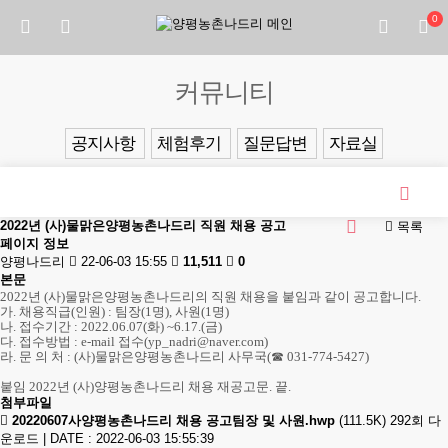
0
커뮤니티
공지사항
체험후기
질문답변
자료실
2022년 (사)물맑은양평농촌나드리 직원 채용 공고
목록
페이지 정보
양평나드리
22-06-03 15:55
11,511
0
본문
2022
년
(
사
)
물맑은양평농촌나드리의 직원 채용을 붙임과 같이 공고합니다
.
가
.
채용직급
(
인원
) :
팀장
(1
명
),
사원
(1
명
)
나
.
접수기간
: 2022.06.07(
화
) ~6.17.(
금
)
다
.
접수방법
: e-mail
접수
(yp_nadri@naver.com)
라
.
문 의 처
: (
사
)
물맑은양평농촌나드리 사무국
(
☎
031-774-5427)
붙임
2022
년
(
사
)
양평농촌나드리 채용 재공고문
.
끝
.
첨부파일
20220607사양평농촌나드리 채용 공고팀장 및 사원.hwp
(111.5K)
292회 다
운로드
|
DATE : 2022-06-03 15:55:39