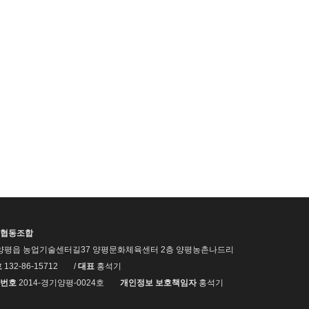
협동조합
양평읍 농업기술센터길37 양평문화체육센터 2층 양평농촌나드리
호
132-86-15712
/
대표
홍석기
번호
2014-경기양평-0024호
개인정보 보호책임자
홍석기