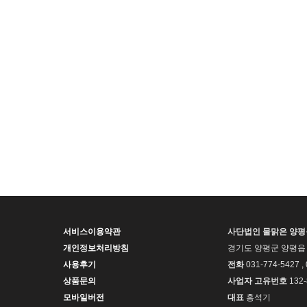
서비스이용약관
사단법인 물맑은 양
개인정보처리방침
경기도 양평군 양평읍 
사용후기
전화
031-774-5427 ,
상품문의
사업자 고유번호
132-
모바일버전
대표
홍석기