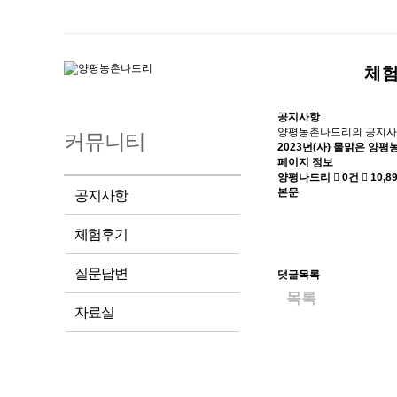
체
공지사항
양평농촌나드리의 공지사
커뮤니티
2023년(사) 물맑은 양
페이지 정보
양평나드리
0건
10,8
본문
공지사항
체험후기
질문답변
댓글목록
목록
자료실