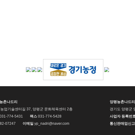
평농촌나드리
양평농촌나드리
농업기술센터길 37, 양평군 문화체육센터 2층
경기도 양평군 
 031-774-5431
팩스
031-774-5428
사업자 등록번
82-07247
이메일
yp_nadri@naver.com
통신판매업신고