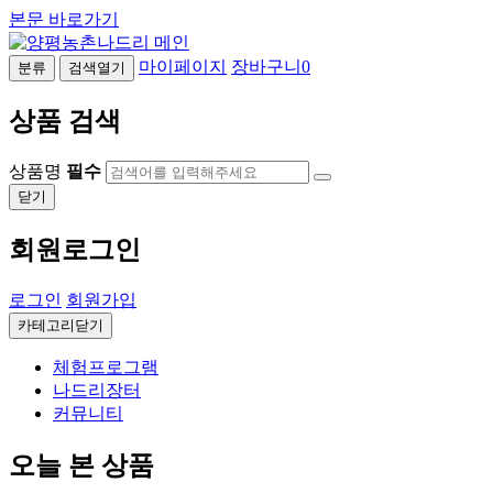
본문 바로가기
마이페이지
장바구니
0
분류
검색열기
상품 검색
상품명
필수
닫기
회원로그인
로그인
회원가입
카테고리닫기
체험프로그램
나드리장터
커뮤니티
오늘 본 상품