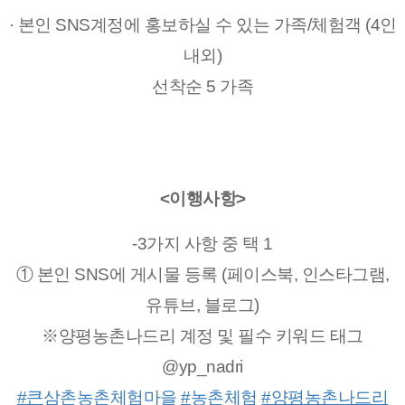
· 본인 SNS계정에 홍보하실 수 있는 가족/체험객 (4인
내외)
선착순 5 가족
<이행사항>
-3가지 사항 중 택 1
① 본인 SNS에 게시물 등록 (페이스북, 인스타그램,
유튜브, 블로그)
※양평농촌나드리 계정 및 필수 키워드 태그
@yp_nadri
#큰
삼촌농촌체험마을
#
농촌체험
#양평농촌나드리