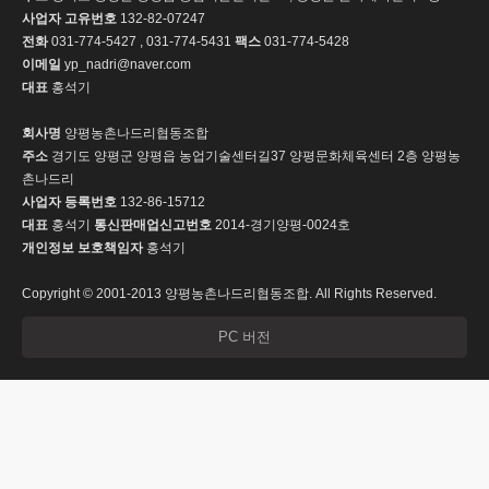
사업자 고유번호
132-82-07247
전화
031-774-5427 , 031-774-5431
팩스
031-774-5428
이메일
yp_nadri@naver.com
대표
홍석기
회사명
양평농촌나드리협동조합
주소
경기도 양평군 양평읍 농업기술센터길37 양평문화체육센터 2층 양평농
촌나드리
사업자 등록번호
132-86-15712
대표
홍석기
통신판매업신고번호
2014-경기양평-0024호
개인정보 보호책임자
홍석기
Copyright © 2001-2013 양평농촌나드리협동조합. All Rights Reserved.
PC 버전