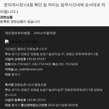
문의게시판 (내용 확인 및 처리는 업무시간내에 순서대로 처
리됩니다.)
관련상품
등록된 관련상품이 없습니다.
개인정보처리방침
서비스이용약관
사단법인 물맑은 양평농촌나드리
주소
경기도 양평군 양평읍 농업기술센터길 37, 양평군 문화체육센터 2층
사업자 고유번호
132-82-07247
전화
031-774-5427 , 031-774-5431
팩스
031-774-5428
이메일
yp_nadri@naver.com
대표
홍석기
회사명
양평농촌나드리협동조합
주소
경기도 양평군 양평읍 농업기술센터길37 양평문화체육센터 2층 양평농
촌나드리
사업자 등록번호
132-86-15712
대표
홍석기
통신판매업신고번호
2014-경기양평-0024호