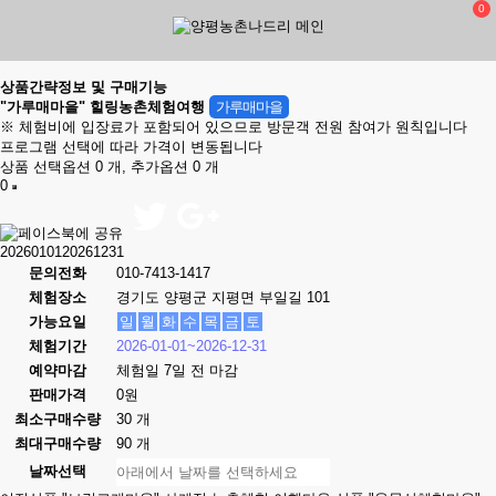
0
상품간략정보 및 구매기능
"가루매마을" 힐링농촌체험여행
가루매마을
※ 체험비에 입장료가 포함되어 있으므로 방문객 전원 참여가 원칙입니다
프로그램 선택에 따라 가격이 변동됩니다
상품 선택옵션 0 개, 추가옵션 0 개
0
2026010120261231
문의전화
010-7413-1417
체험장소
경기도 양평군 지평면 부일길 101
가능요일
일
월
화
수
목
금
토
체험기간
2026-01-01~2026-12-31
예약마감
체험일 7일 전 마감
판매가격
0원
최소구매수량
30 개
최대구매수량
90 개
날짜선택