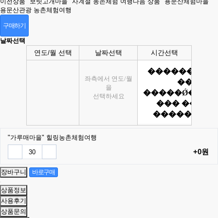
이전상품
"보릿고개마을" 사계절 농촌체험 여행
다음 상품
"용문산체험마을"
용문산관광 농촌체험여행
구매하기
날짜선택
연도/월 선택
날짜선택
시간선택
"가루매마을" 힐링농촌체험여행
+0원
상품정보
사용후기
상품문의