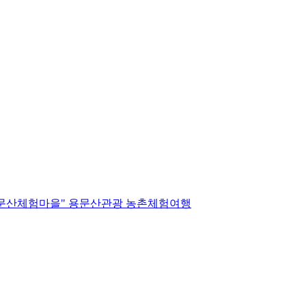
문산체험마을" 용문산관광 농촌체험여행