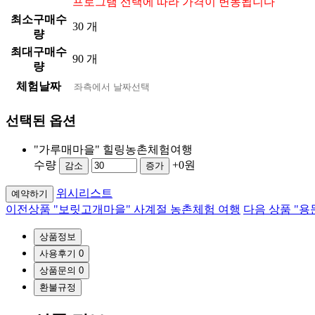
프로그램 선택에 따라 가격이 변동됩니다
최소구매수
30 개
량
최대구매수
90 개
량
체험날짜
선택된 옵션
"가루매마을" 힐링농촌체험여행
수량
+0원
감소
증가
위시리스트
예약하기
이전상품
"보릿고개마을" 사계절 농촌체험 여행
다음 상품
"용
상품정보
사용후기
0
상품문의
0
환불규정