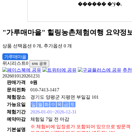
"가루매마을" 힐링농촌체험여행
요약정보
상품 선택옵션 0 개, 추가옵션 0 개
가루매마을
위시리스트
0
sns 공유
추천
2026010120261231
판매가격
0원
문의전화
010-7413-1417
체험장소
경기도 양평군 지평면 부일길 101
가능요일
일
월
화
수
목
금
토
체험기간
2026-01-01~2026-12-31
예약마감
체험일 7일 전 마감
※ 체험비에 입장료가 포함되어 있으므로 방문객
기본설명