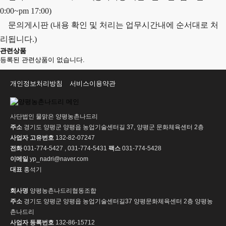
0:00~pm 17:00)
문의게시판 (내용 확인 및 처리는 업무시간내에 순서대로 처
리됩니다.)
관련상품
등록된 관련상품이 없습니다.
개인정보처리방침
서비스이용약관
사단법인 물맑은 양평농촌나드리
주소
경기도 양평군 양평읍 농업기술센터길 37, 양평군 문화체육센터 2층
사업자 고유번호
132-82-07247
전화
031-774-5427 , 031-774-5431
팩스
031-774-5428
이메일
yp_nadri@naver.com
대표
홍석기
회사명
양평농촌나드리협동조합
주소
경기도 양평군 양평읍 농업기술센터길37 양평문화체육센터 2층 양평농
촌나드리
사업자 등록번호
132-86-15712