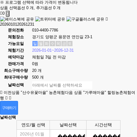
※ 프로그램 선택에 따라 가격이 변동됩니다
상품 선택옵션 0 개, 추가옵션 0 개
0
2026010120261231
문의전화
010-4400-7786
체험장소
경기도 양평군 용문면 연안길 23-1
가능요일
일
월
화
수
목
금
토
체험기간
2026-01-01~2026-12-31
예약마감
체험일 3일 전 마감
판매가격
0원
최소구매수량
20 개
최대구매수량
500 개
날짜선택
이전상품
"산수유꽃마을" 농촌체험
다음 상품
"가루매마을" 힐링농촌체험여
행
구매하기
날짜선택
연도/월 선택
날짜선택
시간선택
2026년 01월